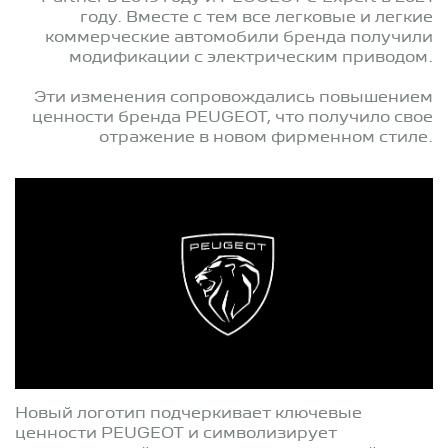
году. Вместе с тем все легковые и легкие
коммерческие автомобили бренда получили
модификации с электрическим приводом.
Эти изменения сопровождались повышением
ценности бренда PEUGEOT, что получило свое
отражение в новом фирменном стиле.
Новый логотип подчеркивает ключевые
ценности PEUGEOT и символизирует