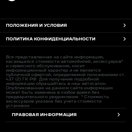
ПОЛОЖЕНИЯ И УСЛОВИЯ
ПОЛИТИКА КОНФИДЕНЦИАЛЬНОСТИ
Вся представленная на сайте информация,
касающаяся стоимости автомобилей, аксессуаров*
и сервисного обслуживания, носит
информационный характер и не является
публичной офертой, определяемой положениями ст.
437 (2) ГК РФ. Для получения подробной
информации обращайтесь в наш автосалон.
Опубликованная на данном сайте информация
может быть изменена в любое время без
предварительного уведомления. * Стоимость
аксессуаров указана без учета стоимости
установки.
ПРАВОВАЯ ИНФОРМАЦИЯ