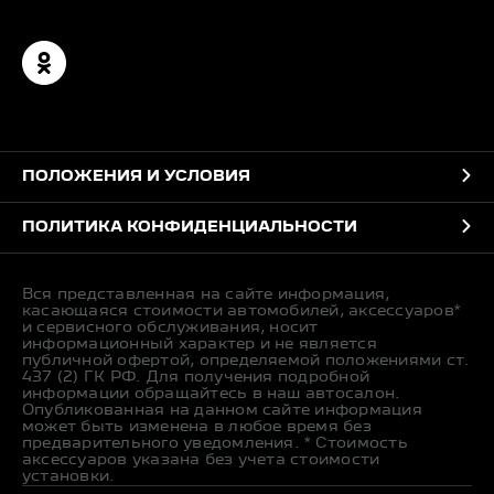
ПОЛОЖЕНИЯ И УСЛОВИЯ
ПОЛИТИКА КОНФИДЕНЦИАЛЬНОСТИ
Вся представленная на сайте информация,
касающаяся стоимости автомобилей, аксессуаров*
и сервисного обслуживания, носит
информационный характер и не является
публичной офертой, определяемой положениями ст.
437 (2) ГК РФ. Для получения подробной
информации обращайтесь в наш автосалон.
Опубликованная на данном сайте информация
может быть изменена в любое время без
предварительного уведомления. * Стоимость
аксессуаров указана без учета стоимости
установки.